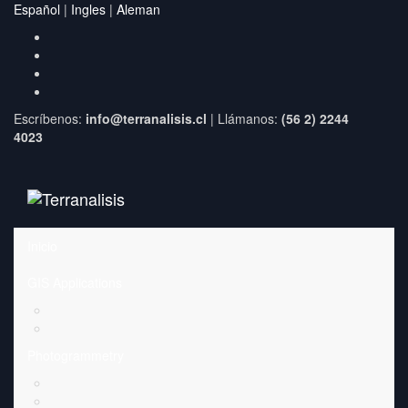
Español
|
Ingles
|
Aleman
Escríbenos:
info@terranalisis.cl
| Llámanos:
(56 2) 2244
4023
Inicio
GIS Applications
Photogrammetry