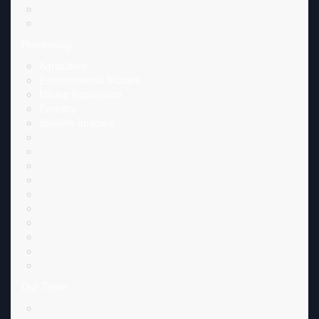
Processing
Agriculture
Environmental Studies
Mining Exploration
Forestry
Satellite Imagery
Our Team